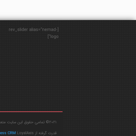
[rev_slider alias="nemad-
logo"]
2021© تمامی حقوق این سایت متعلق به
قدرت گرفته از
LoyalAxis
ress CRM