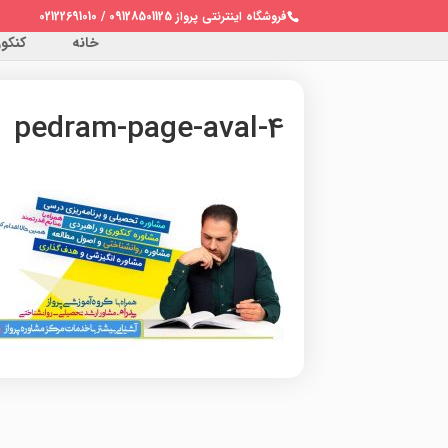
فروشگاه اینترنتی پرواز 09128501125 / 02122691010
خانه
کنکور 
pedram-page-aval-4