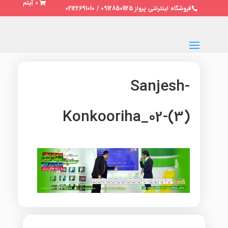
0 آیتم
فروشگاه اینترنتی پرواز 09128501125 / 02122691010
Sanjesh-
Konkooriha_02-(3)