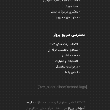
جست و جو در منابع آموزشی
سبد خرید
رهگیری مرسولات پستی
دانلود جزوات پرواز
دسترسی سریع پرواز
انتخاب رشته کنکور 1403
مشاوره تحصیلی حرفه ای
فرصت شغلی
افتخارات و اعتبارات
درخواست نمایندگی
تماس با ما
[rev_slider alias="nemad-logo"]
2021© تمامی حقوق این سایت متعلق به
گروه
آموزشی پرواز
می باشد، هرگونه کپی برداری از