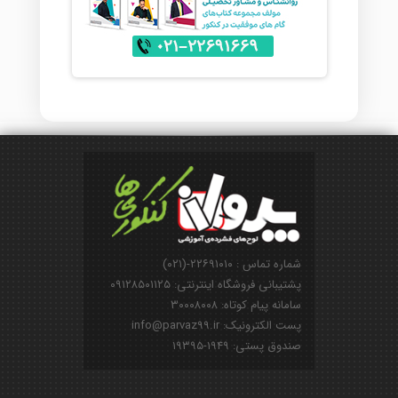
شماره تماس : ۲۲۶۹۱۰۱۰-(۰۲۱)
پشتیبانی فروشگاه اینترنتی: ۰۹۱۲۸۵۰۱۱۲۵
سامانه پیام کوتاه: ۳۰۰۰۸۰۰۸
پست الکترونیک: info@parvaz99.ir
صندوق پستی: ۱۹۴۹-۱۹۳۹۵