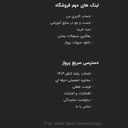
لینک های مهم فروشگاه
حساب کاربری من
جست و جو در منابع آموزشی
سبد خرید
رهگیری مرسولات پستی
دانلود جزوات پرواز
دسترسی سریع پرواز
انتخاب رشته کنکور 1403
مشاوره تحصیلی حرفه ای
فرصت شغلی
افتخارات و اعتبارات
درخواست نمایندگی
تماس با ما
[rev_slider alias="nemad-logo"]