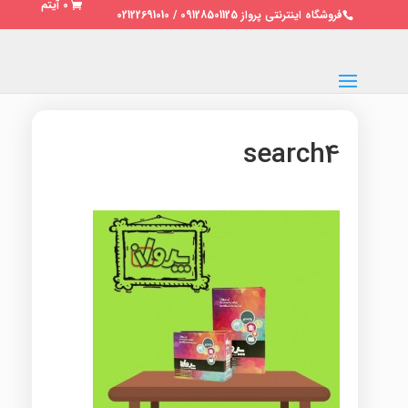
0 آیتم
فروشگاه اینترنتی پرواز 09128501125 / 02122691010
search4