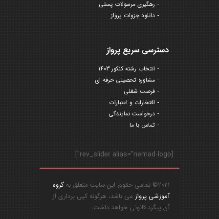
رهگیری مرسولات پستی
دانلود جزوات پرواز
دسترسی سریع پرواز
انتخاب رشته کنکور 1403
مشاوره تحصیلی حرفه ای
فرصت شغلی
افتخارات و اعتبارات
درخواست نمایندگی
تماس با ما
[rev_slider alias="nemad-logo"]
2021© تمامی حقوق این سایت متعلق به
گروه
آموزشی پرواز
می باشد، هرگونه کپی برداری از
آن پیگرد قانونی خواهد داشت.