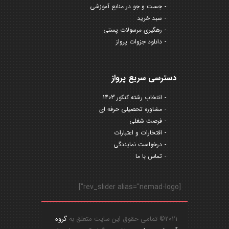
جست و جو در منابع آموزشی
سبد خرید
رهگیری مرسولات پستی
دانلود جزوات پرواز
دسترسی سریع پرواز
انتخاب رشته کنکور 1403
مشاوره تحصیلی حرفه ای
فرصت شغلی
افتخارات و اعتبارات
درخواست نمایندگی
تماس با ما
[rev_slider alias="nemad-logo"]
2021© تمامی حقوق این سایت متعلق به
گروه