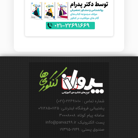
شماره تماس : ۲۲۶۹۱۰۱۰-(۰۲۱)
پشتیبانی فروشگاه اینترنتی: ۰۹۱۲۸۵۰۱۱۲۵
سامانه پیام کوتاه: ۳۰۰۰۸۰۰۸
پست الکترونیک: info@parvaz99.ir
صندوق پستی: ۱۹۴۹-۱۹۳۹۵