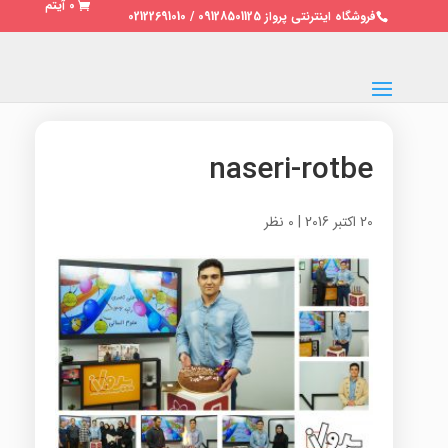
0 آیتم
فروشگاه اینترنتی پرواز 09128501125 / 02122691010
naseri-rotbe
20 اکتبر 2016
|
0 نظر