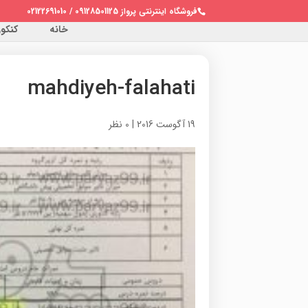
فروشگاه اینترنتی پرواز 09128501125 / 02122691010
خانه
کنکور 
mahdiyeh-falahati
19 آگوست 2016
|
0 نظر