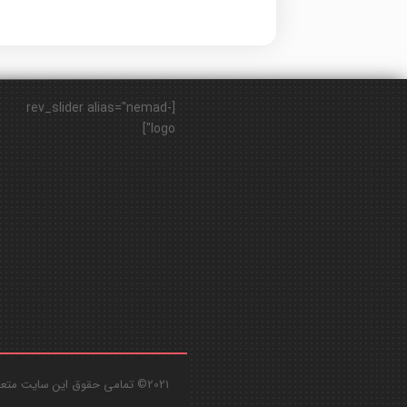
[rev_slider alias="nemad-
logo"]
2021© تمامی حقوق این سایت متعلق به