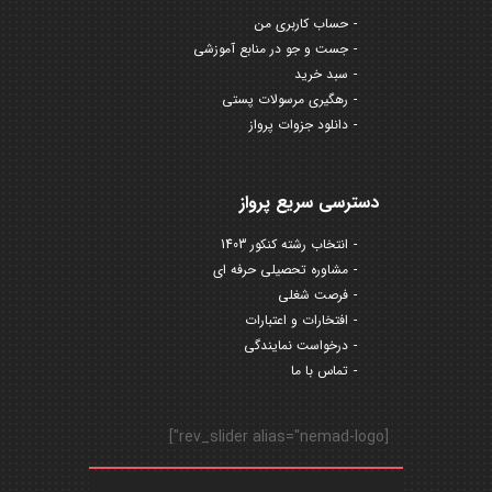
حساب کاربری من
جست و جو در منابع آموزشی
سبد خرید
رهگیری مرسولات پستی
دانلود جزوات پرواز
دسترسی سریع پرواز
انتخاب رشته کنکور 1403
مشاوره تحصیلی حرفه ای
فرصت شغلی
افتخارات و اعتبارات
درخواست نمایندگی
تماس با ما
[rev_slider alias="nemad-logo"]