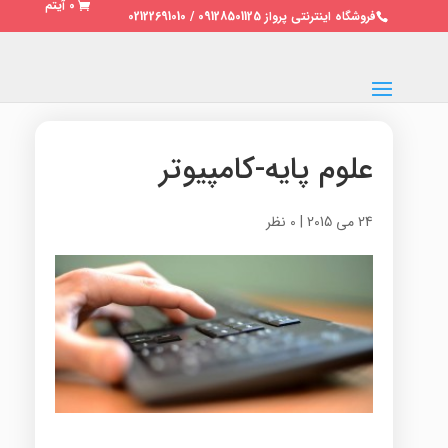
0 آیتم
فروشگاه اینترنتی پرواز 09128501125 / 02122691010
علوم پایه-کامپیوتر
24 می 2015
|
0 نظر