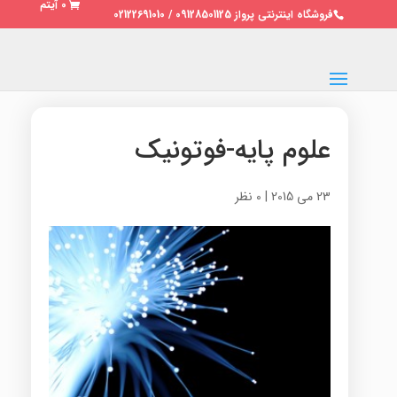
0 آیتم
فروشگاه اینترنتی پرواز 09128501125 / 02122691010
علوم پایه-فوتونیک
23 می 2015
|
0 نظر