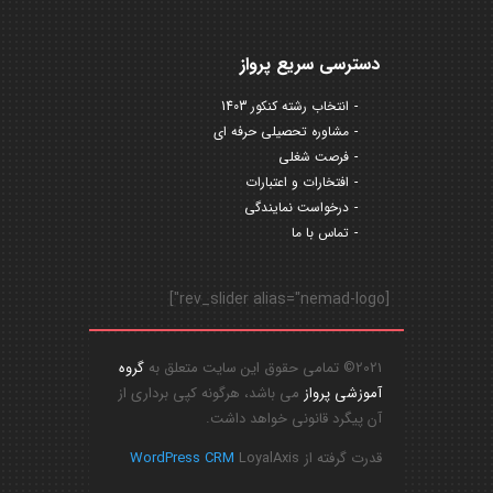
دسترسی سریع پرواز
انتخاب رشته کنکور 1403
مشاوره تحصیلی حرفه ای
فرصت شغلی
افتخارات و اعتبارات
درخواست نمایندگی
تماس با ما
[rev_slider alias="nemad-logo"]
2021© تمامی حقوق این سایت متعلق به
گروه
آموزشی پرواز
می باشد، هرگونه کپی برداری از
آن پیگرد قانونی خواهد داشت.
قدرت گرفته از
LoyalAxis
WordPress CRM