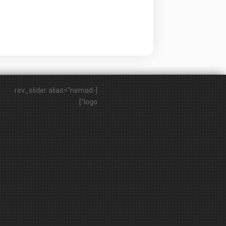
[rev_slider alias="nemad-
logo"]