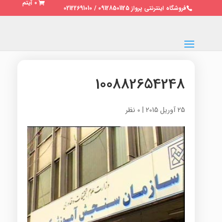
0 آیتم
فروشگاه اینترنتی پرواز 09128501125 / 02122691010
100882654248
25 آوریل 2015
|
0 نظر