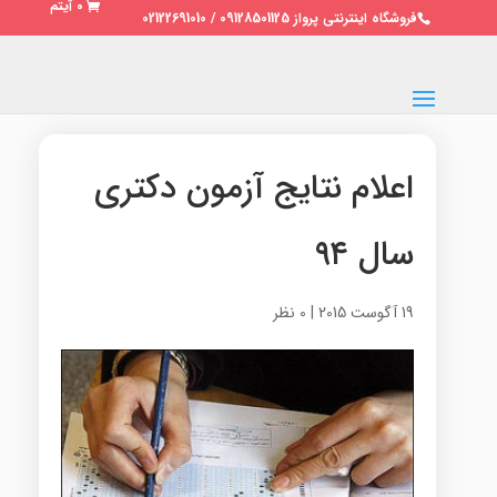
0 آیتم
فروشگاه اینترنتی پرواز 09128501125 / 02122691010
اعلام نتایج آزمون دکتری
سال ۹۴
19 آگوست 2015
|
0 نظر