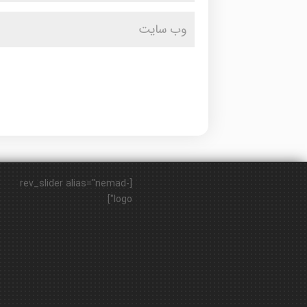
[rev_slider alias="nemad-
logo"]