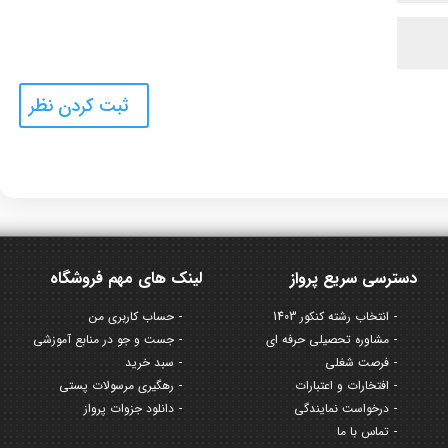
دسترسی سریع پرواز
لینک های مهم فروشگاه
انتخاب رشته کنکور 1403
حساب کاربری من
مشاوره تحصیلی حرفه ای
جست و جو در منابع آموزشی
فرصت شغلی
سبد خرید
افتخارات و اعتبارات
رهگیری مرسولات پستی
درخواست نمایندگی
دانلود جزوات پرواز
تماس با ما