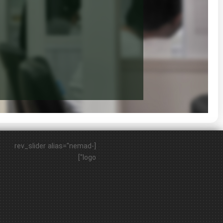
[rev_slider alias="nemad-
logo"]