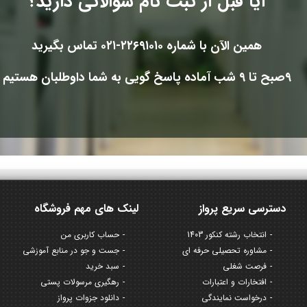
آیا قبل از ثبت نام سوالاتی دارید؟
همین الآن با شماره ۲۲۶۹۱۰۱۰-۰۲۱ تماس بگیرید
۹صبح تا ۹ شب آماده پاسخ گویی به شما داوطلبان هستیم
دسترسی سریع پرواز
لینک های مهم فروشگاه
انتخاب رشته کنکور 1403
حساب کاربری من
مشاوره تحصیلی حرفه ای
جست و جو در منابع آموزشی
فرصت شغلی
سبد خرید
افتخارات و اعتبارات
رهگیری مرسولات پستی
درخواست نمایندگی
دانلود جزوات پرواز