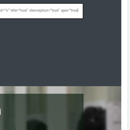
[gravityform id=”11″ title=”true” description=”true” ajax=”true”]
آ