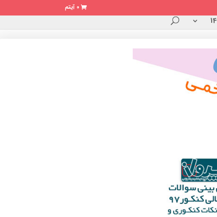
0 آیتم