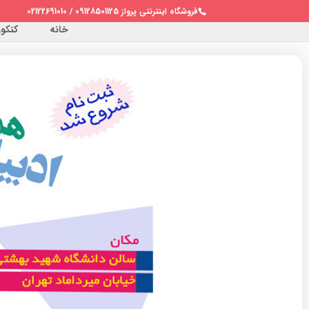
فروشگاه اینترنتی پرواز 09128501125 / 02122691010
خانه
کنکور 