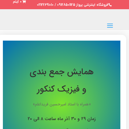
0 آیتم
فروشگاه اینترنتی پرواز 09128501125 / 02122691010
همایش جمع بندی
و فیزیک کنکور
«همراه با استاد امیرحسین فریداعلم»
زمان ۲۹ و ۳۰ آذر ماه ساعت ۸ الی ۲۰