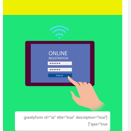
[gravityform id=”15″ title=”true” description=”true”
ajax=”true”]