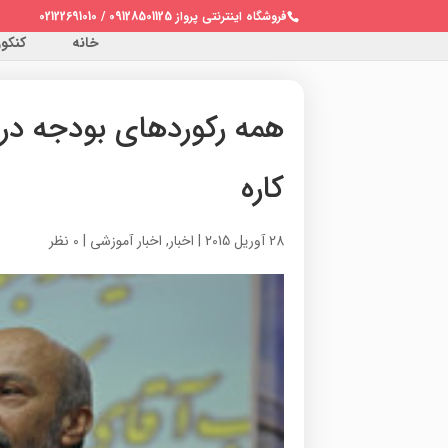
فروشگاه اینترنتی پرواز 09128501125 / 02122691010
خانه
کنکور 
همه رکوردهای بودجه در د
کاره
28 آوریل 2015
|
اخبار
,
اخبار آموزشی
|
0 نظر