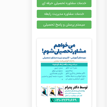
خدمات مشاوره تحصیلی حرفه ای
خدمات مشاوره مدیریت رابطه
سیستم پرسش و پاسخ تحصیلی