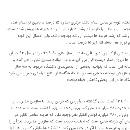
معاون اداری مالی وزارت علوم یادآورشد: با توجه به اینکه، تورم براساس اعلام بانک مرکزی حدود ۱۵ درصد یا پایین تر اعلام شده
جم اولین سالی را داریم که رشد اعتباراتمان از رشد هزینه ها بیشتر شده است،
 شد که رشد هزینه ها بیشتر از رشد بودجه باشد، ولی امسال این گونه
وی افزود: معنی این حرف این است که اگر ما بتوانیم بخشی از کسری های باقی مانده از سال های ۹۲،۹۱،۹۰ ، را در سال ۹۴ جبران
ها برروی مدار درست قرار می گیرند و می توانند مسایل‌شان را حل کنند و
ساله این است که بتوانیم بخشی از بدهی‌های دانشگاه مربوط به سه سال
ق افزایش بودجه بخشی هم توسط دانشگاه‌ها از منابع درآمدی جبران می شود
شگاه ها در این بخش کاهش خواهدیافت.
امید با اشاره به کسری بودجه دانشگاه ها در سه سال ۹۰ تا ۹۲ گفت: سال گذشته ، برآوردی که دراین زمینه با سازمان مدیریت و
برنامه ریزی انجام دادیم، به این جمع بندی رسیدم که حدود ۷۸۰ میلیارد تومان کسروی بودجه سالهای گذشته است البته عدد ما
بیش از این عدد بوده و هزار و ۵۶۰ میلیارد تومان بود ولی در ۷۸۰ میلیارد تومان اتفاق نظر وجود دارد که هزینه قطعی تلقی می
 میلیارد تومان بالغ بر ۳۴۰ میلیارد تومان آن هزینه هایی است که اجتناب ناپذیر است که سازمان مدیریت نیز آن را
برق و غیره، همین را اگر دولت تامین کند، دانشگاه ها مابقی کسری ها را با