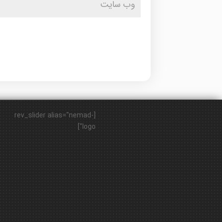
[rev_slider alias="nemad-
logo"]