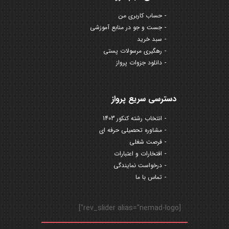
حساب کاربری من
جست و جو در منابع آموزشی
سبد خرید
رهگیری مرسولات پستی
دانلود جزوات پرواز
دسترسی سریع پرواز
انتخاب رشته کنکور 1403
مشاوره تحصیلی حرفه ای
فرصت شغلی
افتخارات و اعتبارات
درخواست نمایندگی
تماس با ما
[rev_slider alias="nemad-logo"]