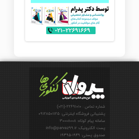
شماره تماس : ۲۲۶۹۱۰۱۰-(۰۲۱)
پشتیبانی فروشگاه اینترنتی: ۰۹۱۲۸۵۰۱۱۲۵
سامانه پیام کوتاه: ۳۰۰۰۸۰۰۸
پست الکترونیک: info@parvaz99.ir
صندوق پستی: ۱۹۴۹-۱۹۳۹۵