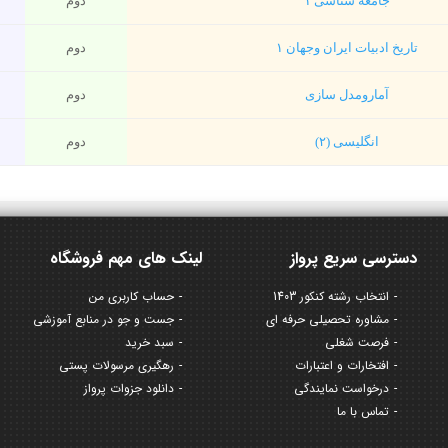
جامعه شناسی ۱
دوم
تاریخ ادبیات ایران وجهان ۱
دوم
آمارومدل سازی
دوم
انگلیسی (۲)
دوم
دسترسی سریع پرواز
لینک های مهم فروشگاه
انتخاب رشته کنکور 1403
حساب کاربری من
مشاوره تحصیلی حرفه ای
جست و جو در منابع آموزشی
فرصت شغلی
سبد خرید
افتخارات و اعتبارات
رهگیری مرسولات پستی
درخواست نمایندگی
دانلود جزوات پرواز
تماس با ما