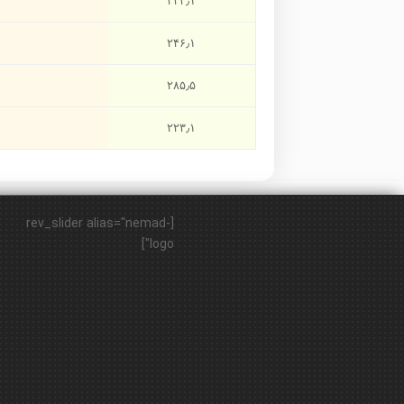
۲۴۳٫۱
۲۴۶٫۱
۲۸۵٫۵
۲۲۳٫۱
[rev_slider alias="nemad-
logo"]