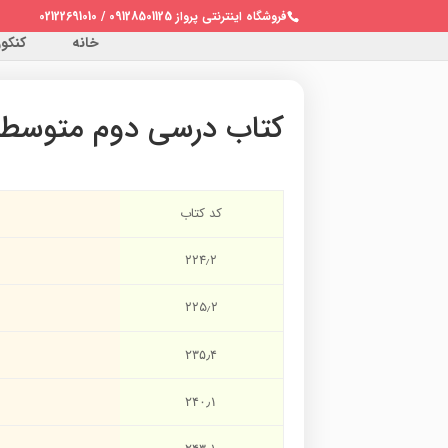
فروشگاه اینترنتی پرواز 09128501125 / 02122691010
خانه
کنکور 
کتاب درسی دوم متوسطه ر
کد کتاب
۲۲۴٫۲
۲۲۵٫۲
۲۳۵٫۴
۲۴۰٫۱