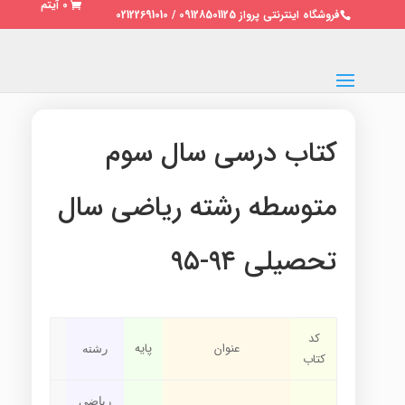
0 آیتم
فروشگاه اینترنتی پرواز 09128501125 / 02122691010
کتاب درسی سال سوم
متوسطه رشته ریاضی سال
تحصیلی ۹۴-۹۵
کد
عنوان
پایه
رشته
کتاب
ریاضی