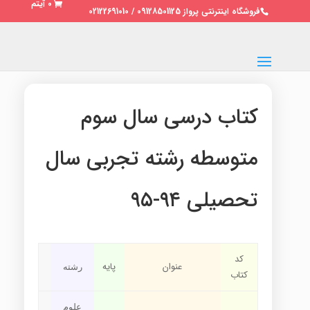
0 آیتم
فروشگاه اینترنتی پرواز 09128501125 / 02122691010
کتاب درسی سال سوم
متوسطه رشته تجربی سال
تحصیلی ۹۴-۹۵
کد
عنوان
پایه
رشته
کتاب
علوم