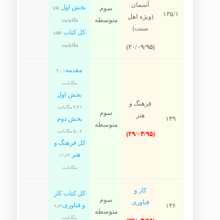
آسمان
بخش اول
سوم
۱٫۱۸
۱۳۵/۱
(ویژه اهل
متوسطه
مگابایت
سنت)
کل کتاب
۱٫۵۶
مگابایت
(۲۰/۰۹/۹۵)
مقدمه
۴٫۰۱
مگابایت
بخش اول
فرهنگ و
۳٫۴۱ مگابایت
سوم
هنر
۱۳۹
بخش دوم
متوسطه
۵٫۰۸ مگابایت
(۲۹/۰۳/۹۵)
کل فرهنگ و
هنر
۱۱٫۶۴
مگابایت
کار و
کل کتاب کار
سوم
فناوری
و فناوری
۱۳۶
۶٫۸۷
متوسطه
مگابایت