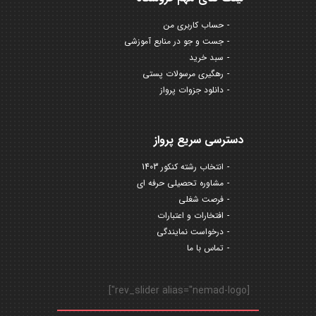
حساب کاربری من
جست و جو در منابع آموزشی
سبد خرید
رهگیری مرسولات پستی
دانلود جزوات پرواز
دسترسی سریع پرواز
انتخاب رشته کنکور 1403
مشاوره تحصیلی حرفه ای
فرصت شغلی
افتخارات و اعتبارات
درخواست نمایندگی
تماس با ما
[rev_slider alias="nemad-logo"]