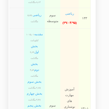
۸٫۱۳ مگابایت
ریاضی
ریاضی
سوم
۵٫۷۵
۱۳۳
متوسطه
مگابایت
(۲۹/۰۳/۹۵)
مقدمه
۱۰۱۵٫۰۱
کیلوبایت
بخش
اول
۴٫۲۴
مگابایت
بخش
دوم
۳٫۸۹
مگابایت
بخش سوم
۲٫۶۵ مگابایت
آموزش
بخش چهارم
مهارت
۳٫۴۸ مگابایت
های
سوم
بخش پنجم
نوشتاری
۱۳۱٫۱