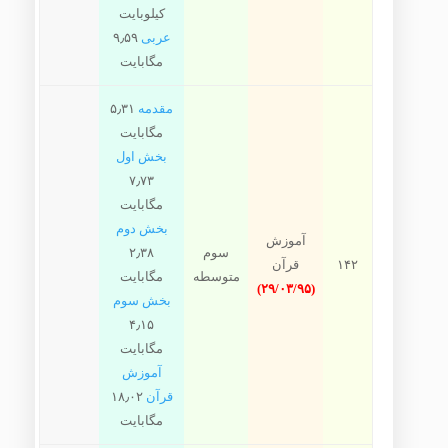
کیلوبایت
عربی
۹٫۵۹
مگابایت
مقدمه
۵٫۳۱
مگابایت
بخش اول
۷٫۷۳
مگابایت
بخش دوم
آموزش
سوم
۲٫۳۸
۱۴۲
قرآن
متوسطه
مگابایت
(۲۹/۰۳/۹۵)
بخش سوم
۴٫۱۵
مگابایت
آموزش
قرآن
۱۸٫۰۲
مگابایت