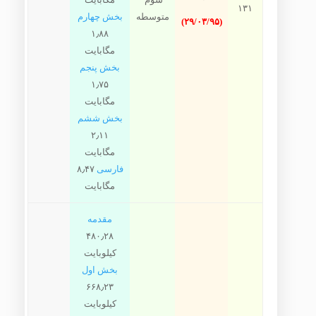
۱۳۱
متوسطه
بخش چهارم
(۲۹/۰۳/۹۵)
۱٫۸۸
مگابایت
بخش پنجم
۱٫۷۵
مگابایت
بخش ششم
۲٫۱۱
مگابایت
فارسی
۸٫۴۷
مگابایت
مقدمه
۴۸۰٫۲۸
کیلوبایت
بخش اول
۶۶۸٫۲۳
کیلوبایت