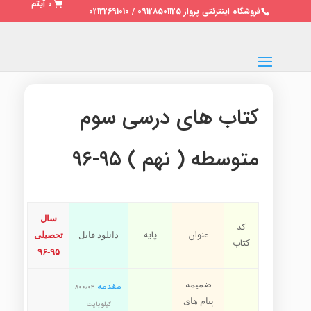
0 آیتم
فروشگاه اینترنتی پرواز 09128501125 / 02122691010
کتاب های درسی سوم
متوسطه ( نهم ) ۹۵-۹۶
سال
کد
عنوان
پایه
دانلود فایل
تحصیلی
کتاب
۹۵-۹۶
ضمیمه
مقدمه
۸۰۰٫۰۴
پیام های
کیلوبایت