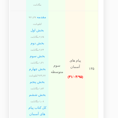
مگابایت
مقدمه
۹۲۱٫۴۷
کیلوبایت
بخش اول
۲٫۶۵ مگابایت
بخش دوم
۲٫۲۴ مگابایت
بخش سوم
پیام های
۱٫۴۱ مگابایت
سوم
آسمان
۱۳۵
بخش چهارم
متوسطه
۹۶۳٫۶۷ کیلوبایت
(۳۱/۰۳/۹۵)
بخش پنجم
۱٫۸۲ مگابایت
بخش ششم
۱٫۰۸ مگابایت
کل کتاب پیام
های آسمان