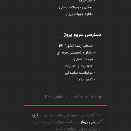
سبد خرید
رهگیری مرسولات پستی
دانلود جزوات پرواز
دسترسی سریع پرواز
انتخاب رشته کنکور 1403
مشاوره تحصیلی حرفه ای
فرصت شغلی
افتخارات و اعتبارات
درخواست نمایندگی
تماس با ما
[rev_slider alias="nemad-logo"]
2021© تمامی حقوق این سایت متعلق به
گروه
آموزشی پرواز
می باشد، هرگونه کپی برداری از
آن پیگرد قانونی خواهد داشت.