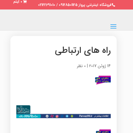
0 آیتم
فروشگاه اینترنتی پرواز 09128501125 / 02122691010
راه های ارتباطی
14 ژوئن 2017
|
0 نظر