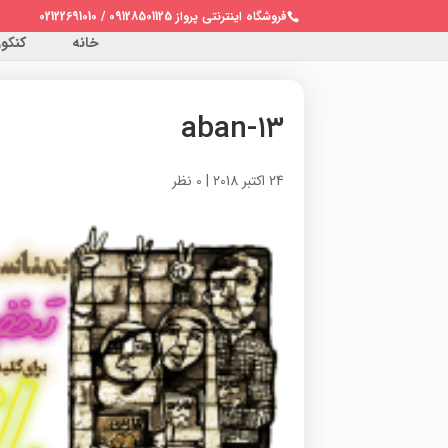
فروشگاه اینترنتی پرواز 09128501125 / 02122691010
خانه
کنکور 
۱۳-aban
24 اکتبر 2018
|
0 نظر