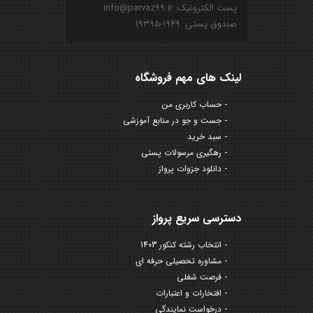
پست الکترونیک: info@parvaz99.ir
صندوق پستی: ۱۹۴۹-۱۹۳۹۵
لینک های مهم فروشگاه
حساب کاربری من
جست و جو در منابع آموزشی
سبد خرید
رهگیری مرسولات پستی
دانلود جزوات پرواز
دسترسی سریع پرواز
انتخاب رشته کنکور 1403
مشاوره تحصیلی حرفه ای
فرصت شغلی
افتخارات و اعتبارات
درخواست نمایندگی