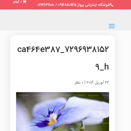
0 آیتم
فروشگاه اینترنتی پرواز 09128501125 / 02122691010
۷۲۹۶۹۳۸۱۵۲_ca464e387
9_h
22 آوریل 2016
|
0 نظر