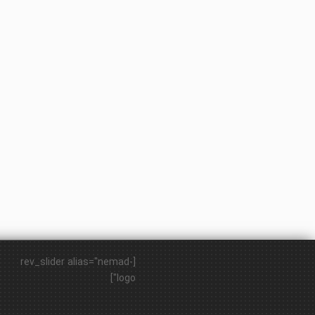
[rev_slider alias="nemad-
logo"]