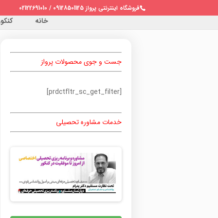
فروشگاه اینترنتی پرواز 09128501125 / 02122691010
خانه
کنکور 
جست و جوی محصولات پرواز
[prdctfltr_sc_get_filter]
خدمات مشاوره تحصیلی