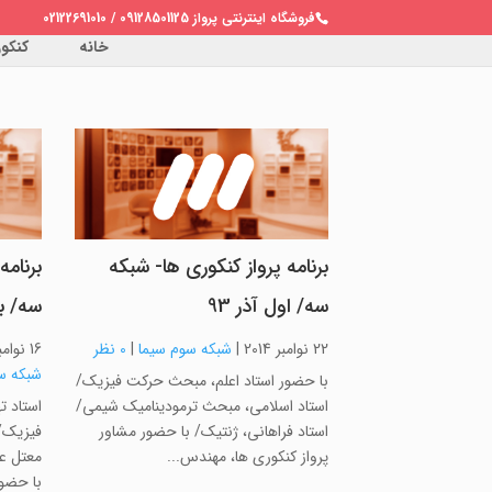
فروشگاه اینترنتی پرواز 09128501125 / 02122691010
خانه
کنکور 
برنامه پرواز کنکوری ها- شبکه
برنامه
سه/ اول آذر 93
سه/ بی
22 نوامبر 2014
|
شبکه سوم سیما
|
0 نظر
16 نوامبر 2014
شبکه س
با حضور استاد اعلم، مبحث حرکت فیزیک/
استاد اسلامی، مبحث ترمودینامیک شیمی/
استاد 
استاد فراهانی، ژنتیک/ با حضور مشاور
فیزیک/ 
پرواز کنکوری ها، مهندس...
معتل عر
با حضور