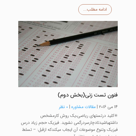
ادامه مطلب...
فنون تست زنی(بخش دوم)
14 می 2016
|
مقالات مشاوره
|
0 نظر
✳️کلید درتستهای ریاضی،یک روش کارمشخص
داشتهباشیدتادچارسردرگمی نشوید. فیزیک حجم زیاد درس
فیزیک وتنوع موضوعات آن ایجاب میکندکه ازقبل: – تسلط