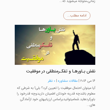
زمانی،متوجه میشوید که...
ادامه مطلب...
نقش بـاورهـا و تفکـرمنطقی در موفقیت
16 می 2016
|
مقالات مشاوره
|
0 نظر
آیا میتوان احتمال موفقیت را تعیین کرد؟ بلی! به شرطی که
معلوم باشدچه قدربه خودتان اطمینان داریدوچه قدرخود را
باورکردهاید.شمامیتوانیدبراساس ارزیابیهای خود ازآمادگی
های...