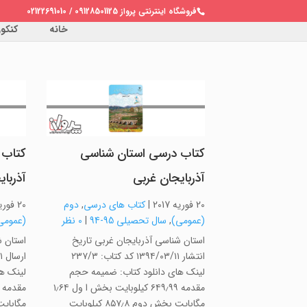
فروشگاه اینترنتی پرواز 09128501125 / 02122691010
خانه
کنکور 
کتاب درسی استان شناسی
کتاب 
آذربایجان غربی
آذربا
20 فوریه 2017
|
کتاب های درسی
,
دوم
20 فوریه 2017
(عمومی)
,
سال تحصیلی 95-94
|
0 نظر
(عمومی
استان شناسی آذربایجان غربی تاریخ
استان ش
انتشار ۱۳۹۴/۰۳/۱۱ کد کتاب: ۲۳۷/۳
لینک های دانلود کتاب: ضمیمه حجم
لینک ه
مقدمه ۶۴۹٫۹۹ کیلوبایت بخش ا ول ۱٫۶۴
مگابایت بخش دوم ۸۵۷٫۸ کیلوبایت