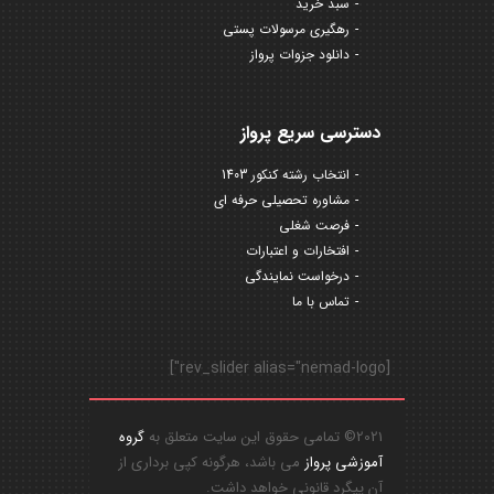
سبد خرید
رهگیری مرسولات پستی
دانلود جزوات پرواز
دسترسی سریع پرواز
انتخاب رشته کنکور 1403
مشاوره تحصیلی حرفه ای
فرصت شغلی
افتخارات و اعتبارات
درخواست نمایندگی
تماس با ما
[rev_slider alias="nemad-logo"]
2021© تمامی حقوق این سایت متعلق به
گروه
آموزشی پرواز
می باشد، هرگونه کپی برداری از
آن پیگرد قانونی خواهد داشت.