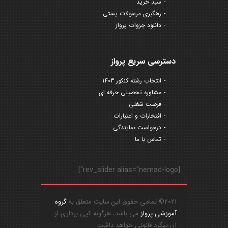
سبد خرید
رهگیری مرسولات پستی
دانلود جزوات پرواز
دسترسی سریع پرواز
انتخاب رشته کنکور 1403
مشاوره تحصیلی حرفه ای
فرصت شغلی
افتخارات و اعتبارات
درخواست نمایندگی
تماس با ما
[rev_slider alias="nemad-logo"]
2021© تمامی حقوق این سایت متعلق به
گروه
آموزشی پرواز
می باشد، هرگونه کپی برداری از
آن پیگرد قانونی خواهد داشت.