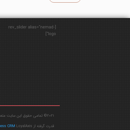
[rev_slider alias="nemad-
logo"]
2021© تمامی حقوق این سایت متعلق به
قدرت گرفته از
LoyalAxis
ress CRM