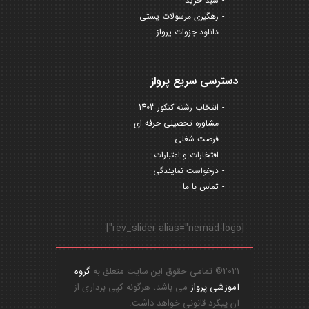
سبد خرید
رهگیری مرسولات پستی
دانلود جزوات پرواز
دسترسی سریع پرواز
انتخاب رشته کنکور 1403
مشاوره تحصیلی حرفه ای
فرصت شغلی
افتخارات و اعتبارات
درخواست نمایندگی
تماس با ما
[rev_slider alias="nemad-logo"]
2021© تمامی حقوق این سایت متعلق به
گروه
آموزشی پرواز
می باشد، هرگونه کپی برداری از
آن پیگرد قانونی خواهد داشت.