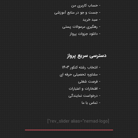
حساب کاربری من
جست و جو در منابع آموزشی
سبد خرید
رهگیری مرسولات پستی
دانلود جزوات پرواز
دسترسی سریع پرواز
انتخاب رشته کنکور 1403
مشاوره تحصیلی حرفه ای
فرصت شغلی
افتخارات و اعتبارات
درخواست نمایندگی
تماس با ما
[rev_slider alias="nemad-logo"]