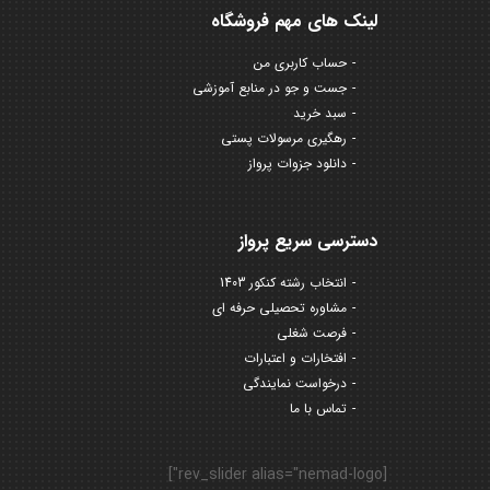
لینک های مهم فروشگاه
حساب کاربری من
جست و جو در منابع آموزشی
سبد خرید
رهگیری مرسولات پستی
دانلود جزوات پرواز
دسترسی سریع پرواز
انتخاب رشته کنکور 1403
مشاوره تحصیلی حرفه ای
فرصت شغلی
افتخارات و اعتبارات
درخواست نمایندگی
تماس با ما
[rev_slider alias="nemad-logo"]