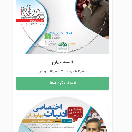
اطلاعات بیشتر
فلسفه چهارم
محدوده
103,500
تومان
–
115,000
تومان
قیمت:
این
انتخاب گزینه‌ها
103,500 تومان
محصول
تا
دارای
115,000 تومان
انواع
مختلفی
می
باشد.
گزینه
ها