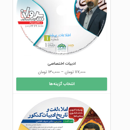
ممکن
است
در
صفحه
محصول
اطلاعات بیشتر
انتخاب
شوند
ادبیات اختصاصی
محدوده
117,000
تومان
–
130,000
تومان
قیمت:
این
انتخاب گزینه‌ها
117,000 تومان
محصول
تا
دارای
130,000 تومان
انواع
مختلفی
می
باشد.
گزینه