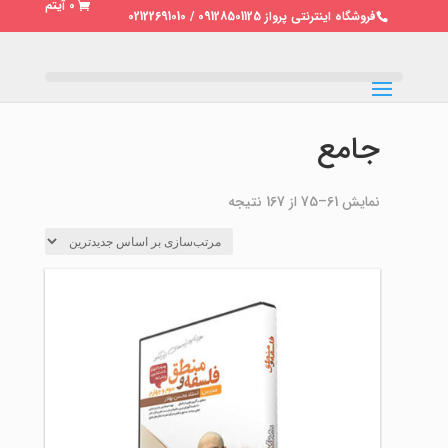
0 آیتم
فروشگاه اینترنتی پرواز 09128501125 / 02122691010
جامع
مرتب‌سازی
نمایش 61–75 از 167 نتیجه
بر
اساس
جدیدترین