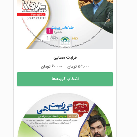
اطلاعات بیشتر
قرابت معنایی
محدوده
54,000
تومان
–
60,000
تومان
قیمت:
این
انتخاب گزینه‌ها
54,000 تومان
محصول
تا
دارای
60,000 تومان
انواع
مختلفی
می
باشد.
گزینه
ها
ممکن