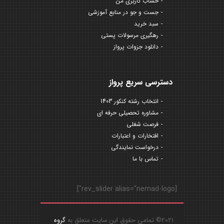
حساب کاربری من
جست و جو در منابع آموزشی
سبد خرید
رهگیری مرسولات پستی
دانلود جزوات پرواز
دسترسی سریع پرواز
انتخاب رشته کنکور 1403
مشاوره تحصیلی حرفه ای
فرصت شغلی
افتخارات و اعتبارات
درخواست نمایندگی
تماس با ما
[rev_slider alias="nemad-logo"]
2021© تمامی حقوق این سایت متعلق به
گروه