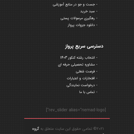
جست و جو در منابع آموزشی
سبد خرید
رهگیری مرسولات پستی
دانلود جزوات پرواز
دسترسی سریع پرواز
انتخاب رشته کنکور 1403
مشاوره تحصیلی حرفه ای
فرصت شغلی
افتخارات و اعتبارات
درخواست نمایندگی
تماس با ما
[rev_slider alias="nemad-logo"]
2021© تمامی حقوق این سایت متعلق به
گروه