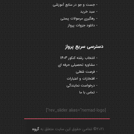
جست و جو در منابع آموزشی
سبد خرید
رهگیری مرسولات پستی
دانلود جزوات پرواز
دسترسی سریع پرواز
انتخاب رشته کنکور 1403
مشاوره تحصیلی حرفه ای
فرصت شغلی
افتخارات و اعتبارات
درخواست نمایندگی
تماس با ما
[rev_slider alias="nemad-logo"]
2021© تمامی حقوق این سایت متعلق به
گروه