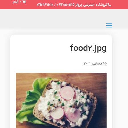
0 آیتم
فروشگاه اینترنتی پرواز 09128501125 / 02122691010
food2.jpg
15 دسامبر 2019