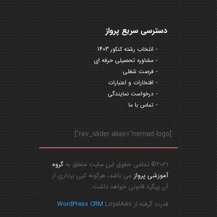
دسترسی سریع پرواز
انتخاب رشته کنکور 1403
مشاوره تحصیلی حرفه ای
فرصت شغلی
افتخارات و اعتبارات
درخواست نمایندگی
تماس با ما
[rev_slider alias="nemad-logo"]
2021© تمامی حقوق این سایت متعلق به
گروه
آموزشی پرواز
می باشد، هرگونه کپی برداری از
آن پیگرد قانونی خواهد داشت.
قدرت گرفته از
LoyalAxis
WordPress CRM