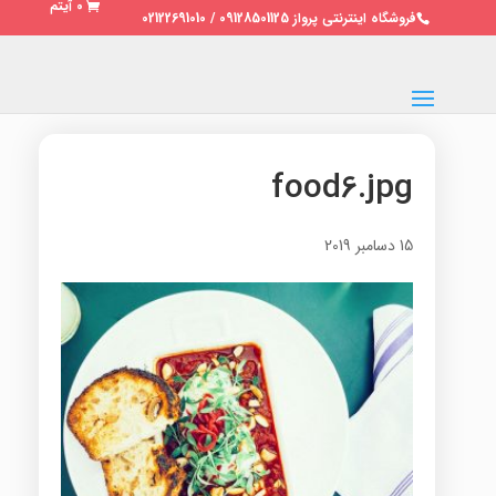
0 آیتم
فروشگاه اینترنتی پرواز 09128501125 / 02122691010
food6.jpg
15 دسامبر 2019