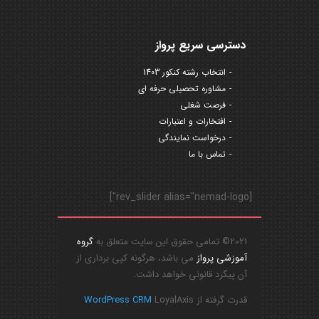
دسترسی سریع پرواز
انتخاب رشته کنکور 1403
مشاوره تحصیلی حرفه ای
فرصت شغلی
افتخارات و اعتبارات
درخواست نمایندگی
تماس با ما
[rev_slider alias="nemad-logo"]
2021© تمامی حقوق این سایت متعلق به
گروه
آموزشی پرواز
می باشد، هرگونه کپی برداری از
آن پیگرد قانونی خواهد داشت.
قدرت گرفته از
LoyalAxis
WordPress CRM