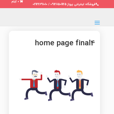
0 آیتم
فروشگاه اینترنتی پرواز 09128501125 / 02122691010
home page final4