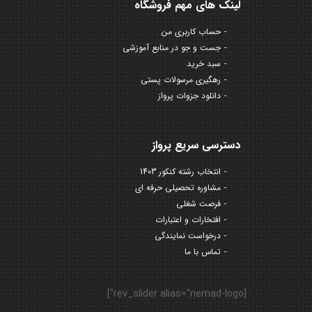
لینک های مهم فروشگاه
حساب کاربری من
جست و جو در منابع آموزشی
سبد خرید
رهگیری مرسولات پستی
دانلود جزوات پرواز
دسترسی سریع پرواز
انتخاب رشته کنکور 1403
مشاوره تحصیلی حرفه ای
فرصت شغلی
افتخارات و اعتبارات
درخواست نمایندگی
تماس با ما
[rev_slider alias="nemad-logo"]