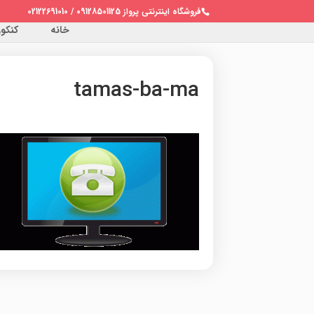
فروشگاه اینترنتی پرواز 09128501125 / 02122691010
خانه
کنکور 
tamas-ba-ma