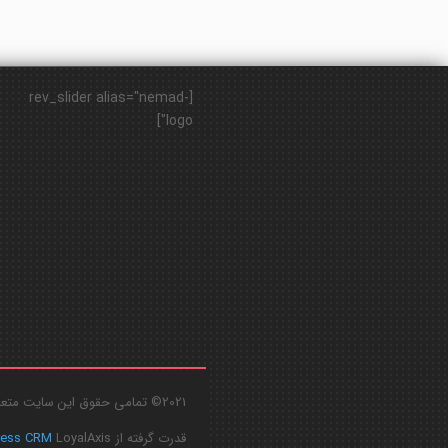
[rev_slider alias="nemad-
logo"]
2021© تمامی حقوق این سایت متعلق به
قدرت گرفته از
LoyalAxis
ress CRM