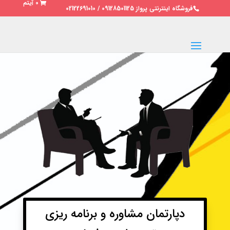
0 آیتم
فروشگاه اینترنتی پرواز 09128501125 / 02122691010
دپارتمان مشاوره و برنامه ریزی