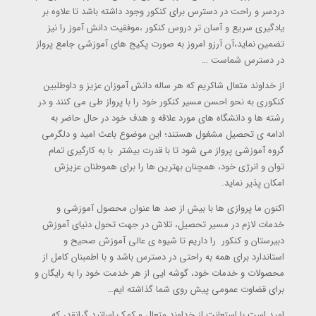
دردسر و راحت در دسترس برای کنکور وجود داشته باشد تا علاوه بر
یادگیری سریع و آسان تر دروس کنکور ،موفقیت دانش آموز را نیز
تضمین نماید،آن آرزو امروز به صورت پکیج های آموزشی جامع پرواز
در دسترس شماست …
از خداوند متعال شاکریم که هر ساله دانش آموزان عزیز و داوطلبین
کنکوری به نحو احسن مسیر کنکور خود را با پرواز طی می کنند و در
رشته ها و دانشگاه های مورد علاقه و هدف خود در حال حاضر به
ادامه ی تحصیل مشغول هستند؛ این موضوع باعث امید و دلگرمی
گروه آموزشی پرواز می شود تا با قدرت بیشتر با به کارگیری تمام
توان و انرژی خود، همچنان بهترین ها را برای هموطنان عزیزش
امکان پذیر نماید.
اکنون ما پروازی ها با بیش از صد ها عنوان محصول آموزشی و
خدمات لازم در مسیر تحصیل، تلاش در جهت تحول دنیای آموزش
دبیرستان و کنکور را داریم تا شیوه ی عالی آموزش صحیح و
استاندارد برای همه به راحتی در دسترس باشد و با اطمبنان کامل از
محصولات و خدمات خود، گوشه ایی از هر خدمت خود را به رایگان و
برای قضاوت عمومی پیش روی شما گذاشته ایم…
امید است با استعانت از خداوند متعال و کمک اساتید گرانقدر که