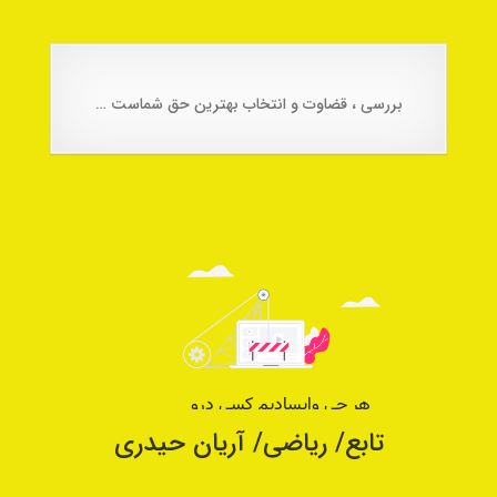
بررسی ، قضاوت و انتخاب بهترین حق شماست …
تابع/ ریاضی/ آریان حیدری