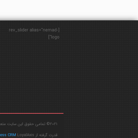
[rev_slider alias="nemad-
logo"]
2021© تمامی حقوق این سایت متعلق به
قدرت گرفته از
LoyalAxis
ress CRM