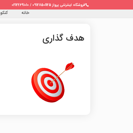
فروشگاه اینترنتی پرواز 09128501125 / 02122691010
خانه
کنکور 
هدف گذاری