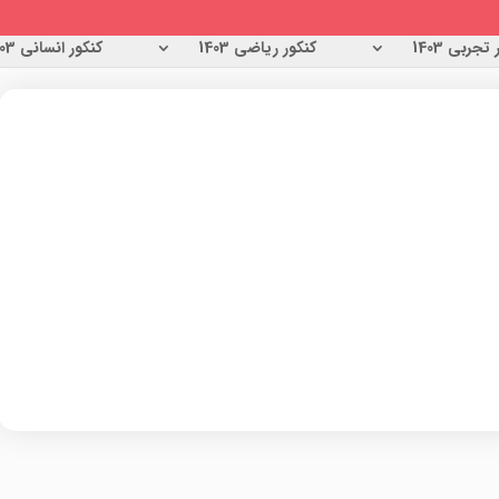
تجربی 1403
کنکور ریاضی 1403
کنکور انسانی 1403