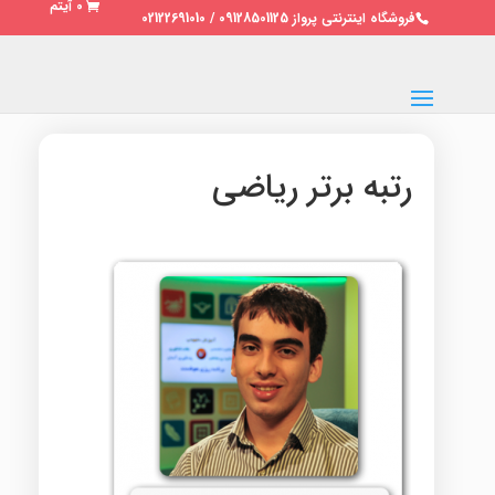
0 آیتم
فروشگاه اینترنتی پرواز 09128501125 / 02122691010
رتبه برتر ریاضی