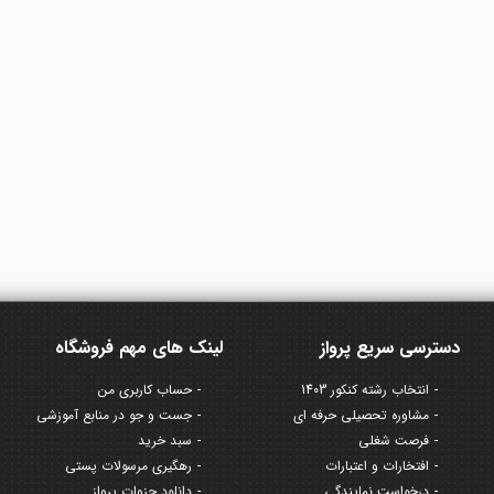
دسترسی سریع پرواز
لینک های مهم فروشگاه
انتخاب رشته کنکور 1403
حساب کاربری من
مشاوره تحصیلی حرفه ای
جست و جو در منابع آموزشی
فرصت شغلی
سبد خرید
افتخارات و اعتبارات
رهگیری مرسولات پستی
درخواست نمایندگی
دانلود جزوات پرواز