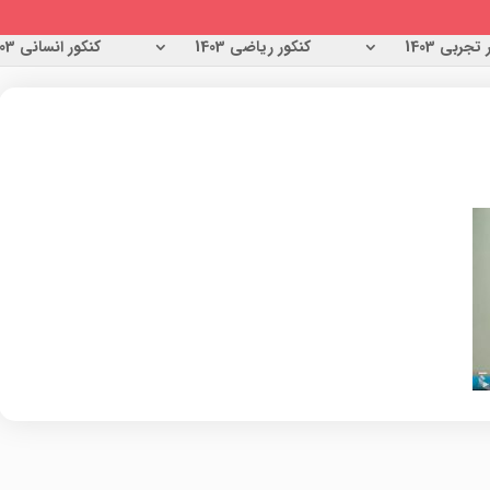
تجربی 1403
کنکور ریاضی 1403
کنکور انسانی 1403