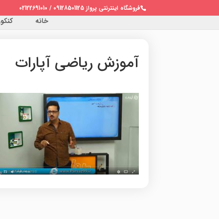
فروشگاه اینترنتی پرواز 09128501125 / 02122691010
خانه
کنکور 
آموزش ریاضی آپارات