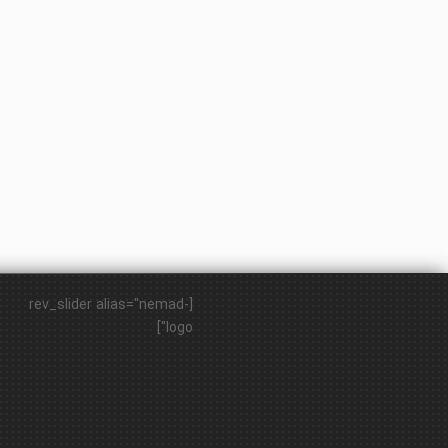
[rev_slider alias="nemad-
logo"]