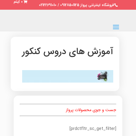
0 آیتم
فروشگاه اینترنتی پرواز 09128501125 / 02122691010
آموزش های دروس کنکور
جست و جوی محصولات پرواز
[prdctfltr_sc_get_filter]