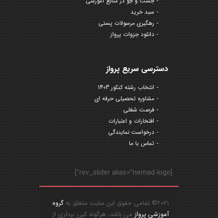
جست و جو در منابع آموزشی
سبد خرید
رهگیری مرسولات پستی
دانلود جزوات پرواز
دسترسی سریع پرواز
انتخاب رشته کنکور 1403
مشاوره تحصیلی حرفه ای
فرصت شغلی
افتخارات و اعتبارات
درخواست نمایندگی
تماس با ما
[rev_slider alias="nemad-logo"]
2021© تمامی حقوق این سایت متعلق به
گروه
آموزشی پرواز
می باشد، هرگونه کپی برداری از