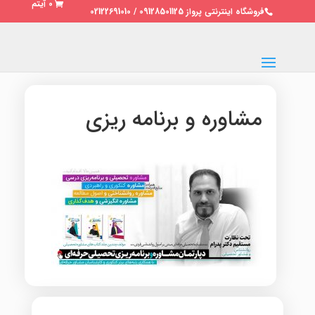
0 آیتم
فروشگاه اینترنتی پرواز 09128501125 / 02122691010
مشاوره و برنامه ریزی